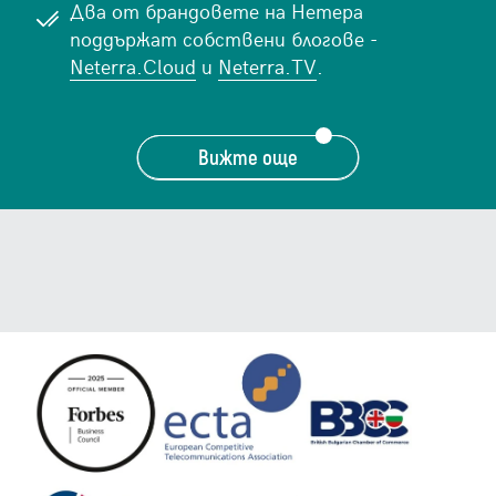
Два от брандовете на Нетера
поддържат собствени блогове -
Neterra.Cloud
и
Neterra.TV
.
Вижте още