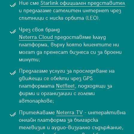
Ние сме
Starlink официален представител
и предлагаме сателитен интернет чрез
спътници с ниска орбита (LEO).
Чрез своя бранд
Neterra.Cloud
предоставяме клауд
платформа, върху която клиентите ни
могат да пренесат бизнеса си за броени
минути;
Предлагаме услуги за проследяване на
движещи се обекти чрез GPS
платформата
Netfleet
, подходящи за
фирми и организации с големи
автопаркове;
Притежаваме
Neterra.TV
- интерактивна
онлайн платформа за българска
телевизия и аудио-визуално съдържание,