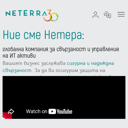
Ние сме Нетера:
глобална компания за свързаност и управление
на ИТ активи
Вашият бизнес заслужава
сигурна и надеждна
свързаност
. За да ви осигурим защита на
данните, непрекъсната работа и спокойствие,
ние ви гарантираме високото качество с SLA и
международни сертификати ISO 9001, ISO 27001,
ISO 20000, ISO 27701, ISO 27018, ISO 22301, ISO
50001 и PCI DSS.