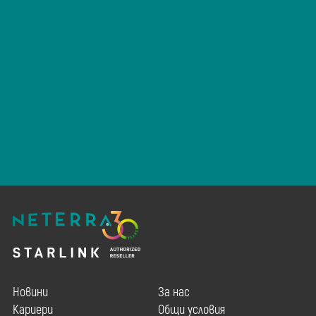
Наем на
Аудио-видео
ресурси
услуги
Услуги за
Управление на
крайни
активи на
клиенти
клиенти
Новини
За нас
Кариери
Общи условия