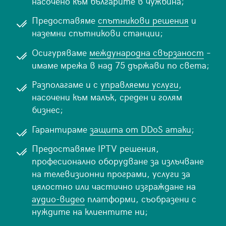
насочено към българите в чужбина;
Предоставяме
спътникови решения
и
наземни спътникови станции;
Осигуряваме
международна свързаност
–
имаме мрежа в над 75 държави по света;
Разполагаме и с
управляеми услуги
,
насочени към малък, среден и голям
бизнес;
Гарантираме
защита от DDoS атаки
;
Предоставяме IPTV решения,
професионално оборудване за излъчване
на телевизионни програми, услуги за
цялостно или частично изграждане на
аудио-видео
платформи, съобразени с
нуждите на клиентите ни;