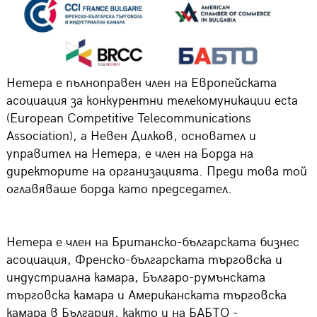
Нетера е пълноправен член на Европейската
асоциация за конкурентни телекомуникации ecta
(Еuropean Competitive Telecommunications
Association), а Невен Дилков, основател и
управител на Нетера, е член на Борда на
директорите на организацията. Преди това той
оглавяваше борда като председател.
Нетера е член на Британско-българската бизнес
асоциация, Френско-българската търговска и
индустриална камара, Българо-румънската
търговска камара и Американската търговска
камара в България, както и на БАБТО -