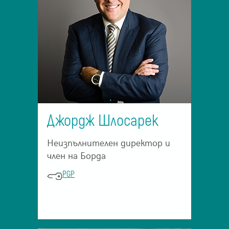
Джордж Шлосарек
Неизпълнителен директор и
член на Борда
PGP