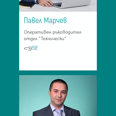
Павел Марчев
Оперативен ръководител
отдел "Технически"
PGP