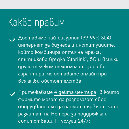
Какво правим
Доставяме най-сигурния (99,99% SLA)
интернет за бизнеса
и институциите,
който комбинира оптична мрежа,
спътникова връзка (Starlink), 5G и всички
други телеком технологии, за да ви
гарантира, че оставате онлайн при
всякакви обстоятелства.
Притежаваме
4 дейта центъра
, в които
фирмите могат да разполагат свое
оборудване или да наемат сървъри, като
разчитат на Нетера за поддръжка и
съпътстващи IT услуги 24/7;