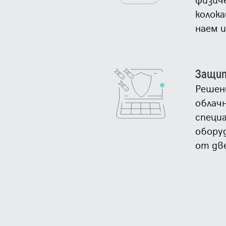
колока
наем и
Защит
Решен
облач
специ
обору
от дв