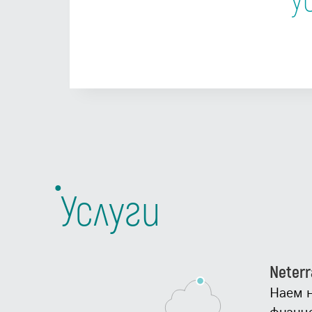
у
Услуги
Neterr
Наем 
физиче