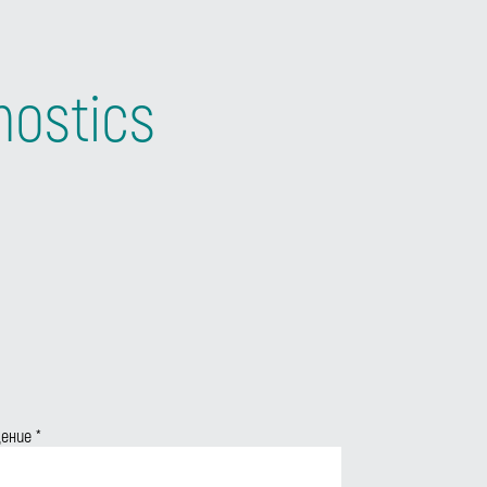
nostics
щение
*