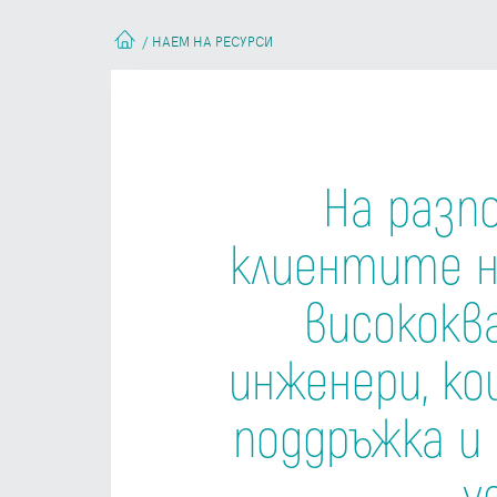
НАЕМ НА РЕСУРСИ
/
На разп
клиентите н
висококв
инженери, к
поддръжка и