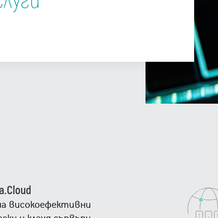
слуги
a.Cloud
на високоефективни
ски и клауд сървъри,