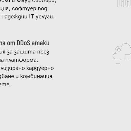
ция, софтуер под
 надеждни IT услуги.
а от DDoS атаки
ия за защита през
на платформа,
ализирано хардуерно
дване и комбинация
ете.