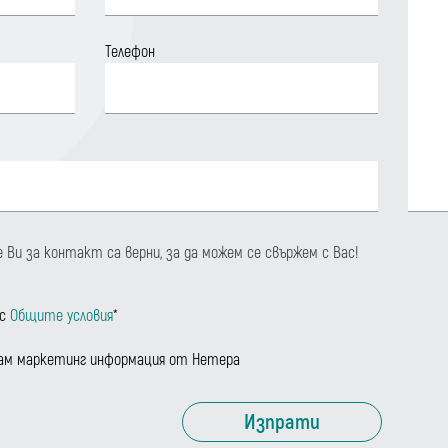
Телефон
е Ви за контакт са верни, за да можем се свържем с Вас!
 с
Общите условия
*
авам маркетинг информация от Нетера
Изпрати