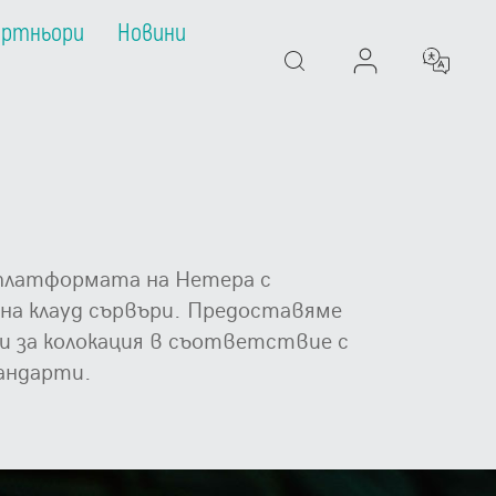
артньори
Новини
Search
д платформата на Нетера с
на клауд сървъри. Предоставяме
ги за колокация в съответствие с
андарти.