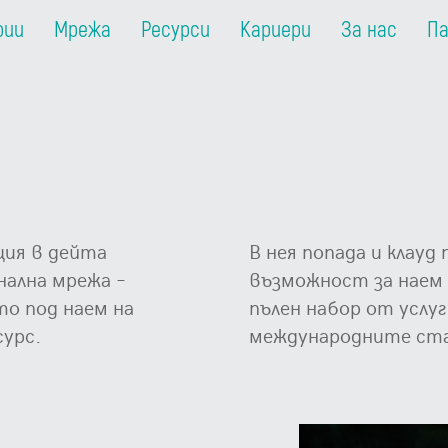
рии
Мрежа
Ресурси
Кариери
За нас
П
ция в дейта
В нея попада и клау
нална мрежа –
възможност за наем 
о под наем на
пълен набор от услу
сурс.
международните ст