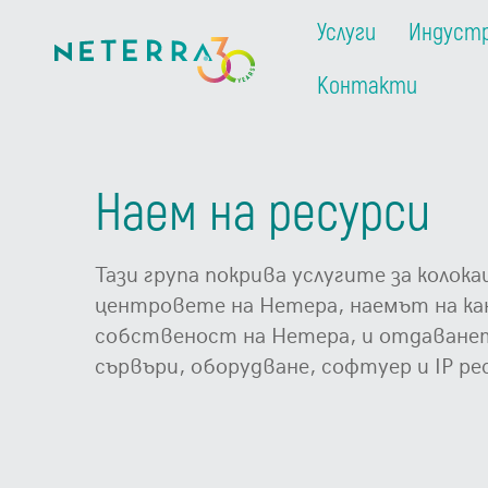
Услуги
Индуст
Контакти
Наем на ресурси
Тази група покрива услугите за колока
центровете на Нетера, наемът на ка
собственост на Нетера, и отдаванет
сървъри, оборудване, софтуер и IP ре