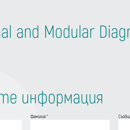
nal and Modular Diag
те информация
Фамилия
*
Съоб