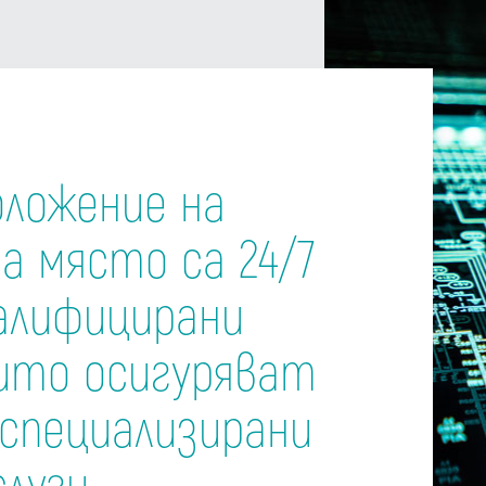
оложение на
а място са 24/7
алифицирани
оито осигуряват
 специализирани