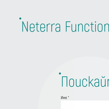
Neterra Functio
Поискай
Име
*