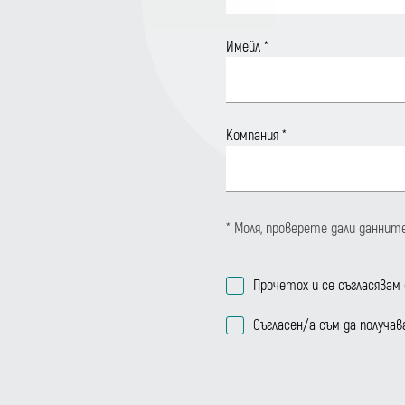
Имейл
*
Компания
*
* Моля, проверете дали даннит
Прочетох и се съгласявам
Съгласен/а съм да получ