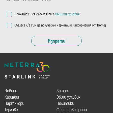
Прочетох и се съгласявам с
Общите условия
*
Съгласен/а съм да получавам маркетинг информация от Нетера
Изпрати
Новини
За нас
Кариери
Общи условия
Партньори
Политики
Търгове
Финансови данни