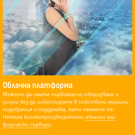
Облачна платформа
Можете да имате първокласно оборудване и
услуги без да инвестирате в собствени машини,
подобрения и поддръжка, като наемете от
Нетера високопроизводителни
облачни или
физически сървъри
.