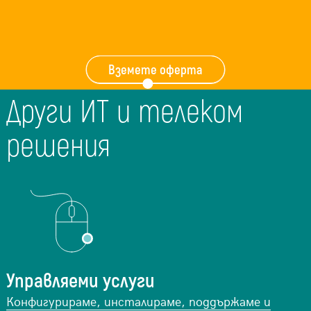
Вземете оферта
Други ИТ и телеком
решения
Управляеми услуги
Конфигурираме, инсталираме, поддържаме и