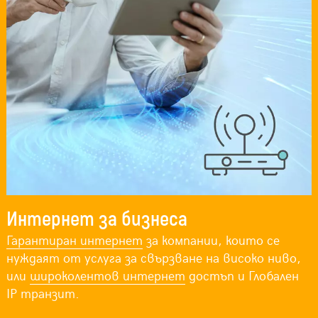
Интернет за бизнеса
Гарантиран интернет
за компании, които се
нуждаят от услуга за свързване на високо ниво,
или
широколентов интернет
достъп и Глобален
IP транзит.