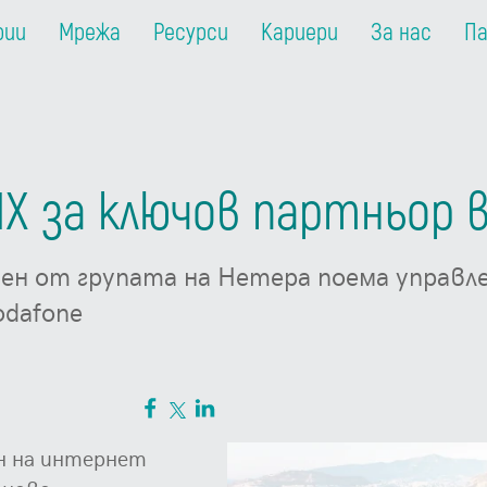
рии
Мрежа
Ресурси
Кариери
За нас
П
IX за ключов партньор 
н от групата на Нетера поема управле
odafone
н на интернет