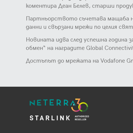
коментира Деан Белев, старши проду
Партньорството съчетава мащаба на 
данни и свързани мрежи по целия свят
Новината идва след успешна година 
обмен“ на наградите Global Connectivi
Достъпът до мрежата на Vodafone Gre