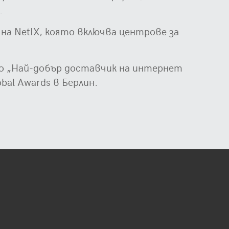
.
а NetIX, която включва центрове за
то „Най-добър доставчик на интернет
obal Awards в Берлин.