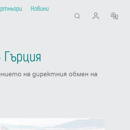
артньори
Новини
Search
в Гърция
нието на директния обмен на