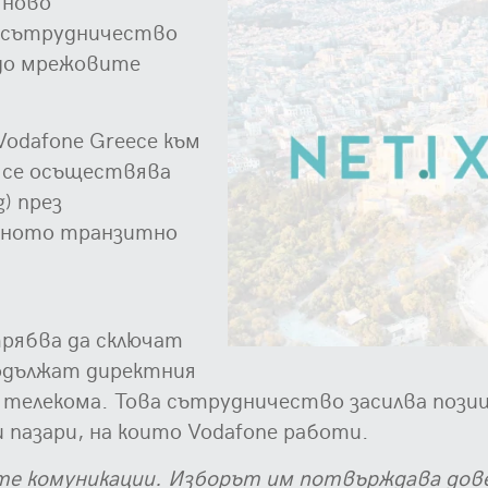
 ново
а сътрудничество
 до мрежовите
Vodafone Greece към
 се осъществява
) през
алното транзитно
рябва да сключат
продължат директния
 телекома. Това сътрудничество засилва позиц
и пазари, на които Vodafone работи.
ните комуникации. Изборът им потвърждава до