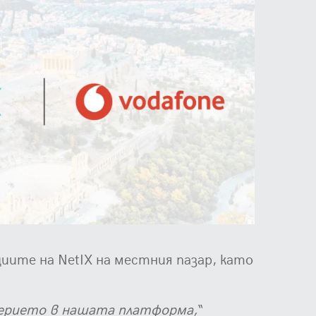
иите на NetIX на местния пазар, като
верието в нашата платформа,
“