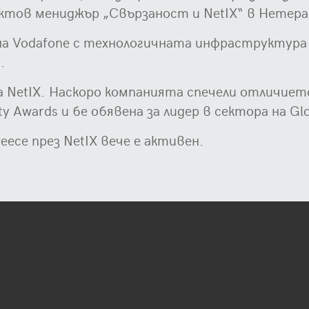
ктов мениджър „Свързаност и NetIX“ в Нетера
Vodafone с технологичната инфраструктура н
.
за NetIX. Наскоро компанията спечели отличие
ty Awards и бе обявена за лидер в сектора на Gl
ece през NetIX вече е активен.