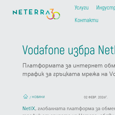
Услуги
Индуст
Контакти
Vodafone избра Net
Платформата за интернет обме
трафик за гръцката мрежа на V
НОВИНИ
/
02 ФЕВР. 2026Г.
NetIX
, глобалната платформа за обме