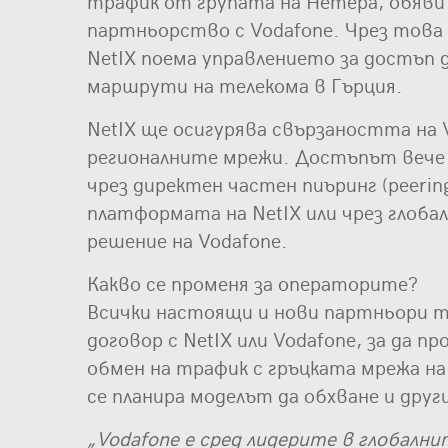
трафик от групата на Нетера, обяви
партньорство с Vodafone. Чрез тов
NetIX поема управлението за достъп
маршрути на телекома в Гърция.
NetIX ще осигурява свързаността на 
регионалните мрежи. Достъпът вече
чрез директен частен пиъринг (peering
платформата на NetIX или чрез глоб
решение на Vodafone.
Какво се променя за операторите?
Всички настоящи и нови партньори т
договор с NetIX или Vodafone, за да 
обмен на трафик с гръцката мрежа на
се планира моделът да обхване и друг
„Vodafone е сред лидерите в глобал