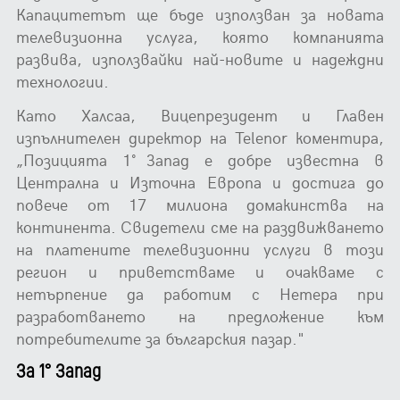
Капацитетът ще бъде използван за новата
телевизионна услуга, която компанията
развива, използвайки най-новите и надеждни
технологии.
Като Халсаа, Вицепрезидент и Главен
изпълнителен директор на Telenor коментира,
„Позицията 1˚ Запад е добре известна в
Централна и Източна Европа и достига до
повече от 17 милиона домакинства на
континента. Свидетели сме на раздвижването
на платените телевизионни услуги в този
регион и приветстваме и очакваме с
нетърпение да работим с Нетера при
разработването на предложение към
потребителите за българския пазар."
За 1° Запад