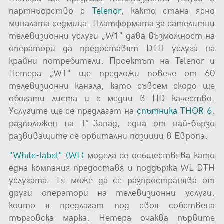
партньорство с
Telenor
, както стана ясно
миналата седмица. Платформата за сателитни
телевизионни услуги „W1" дава възможност на
оператори да предоставят DTH услуга на
крайни потребители. Проектът на Telenor и
Нетера „W1" ще предложи повече от 60
телевизионни канала, като съвсем скоро ще
обогати листа и с медии в HD качество.
Услугите ще се предлагат на
спътника
THOR 6
,
разположен на 1˚ Запад, една от най-бързо
развиващите се орбитални позиции в Европа.
"White-label" (WL)
модела се осъществява като
една компания предоставя и поддържа WL DTH
услугата. Тя може да се разпространява от
други оператори на телевизионни услуги,
които я предлагат под своя собствена
търговска марка. Нетера очаква първите