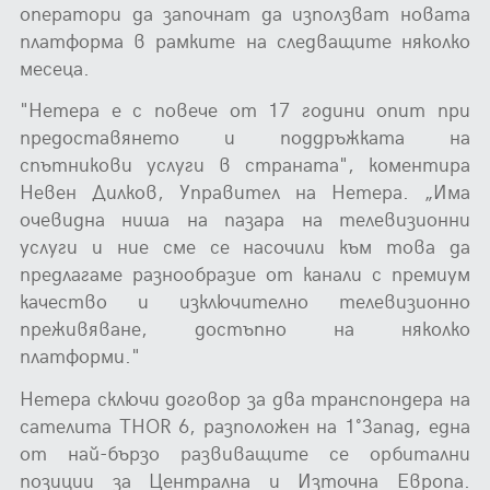
оператори да започнат да използват новата
платформа в рамките на следващите няколко
месеца.
"Нетера е с повече от 17 години опит при
предоставянето и поддръжката на
спътникови услуги в страната", коментира
Невен Дилков, Управител на Нетера. „Има
очевидна ниша на пазара на телевизионни
услуги и ние сме се насочили към това да
предлагаме разнообразие от канали с премиум
качество и изключително телевизионно
преживяване, достъпно на няколко
платформи."
Нетера сключи договор за два транспондера на
сателита THOR 6, разположен на 1˚ Запад, една
от най-бързо развиващите се орбитални
позиции за Централна и Източна Европа.