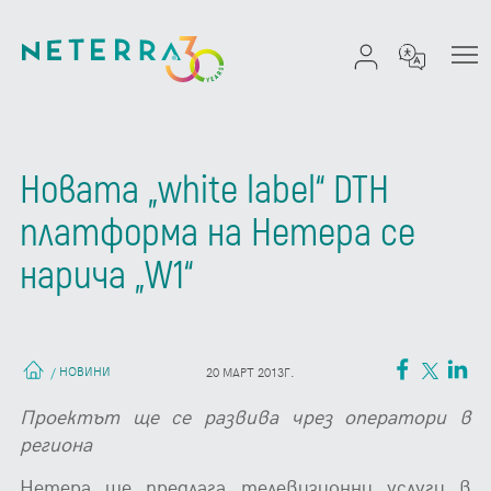
Новата „white label“ DTH
платформа на Нетера се
нарича „W1“
НОВИНИ
/
20 МАРТ 2013Г.
Проектът ще се развива чрез оператори в
региона
Нетера ще предлага телевизионни услуги в