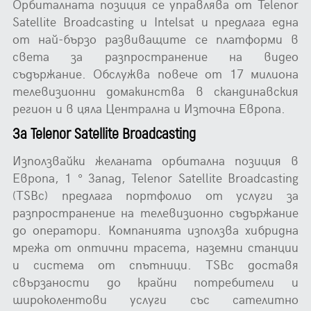
Орбиталната позиция се управлява от Telenor
Satellite Broadcasting и Intelsat и предлага една
от най-бързо развиващите се платформи в
света за разпространение на видео
съдържание. Обслужва повече от 17 милиона
телевизионни домакинства в скандинавския
регион и в цяла Централна и Източна Европа.
За Telenor Satellite Broadcasting
Използвайки желаната орбитална позиция в
Европа, 1 ° Запад, Telenor Satellite Broadcasting
(TSBc) предлага портфолио от услуги за
разпространение на телевизионно съдържание
до оператори. Компанията използва хибридна
мрежа от оптични трасета, наземни станции
и система от спътници. TSBc доставя
свързаности до крайни потребители и
широколентови услуги със сателитно