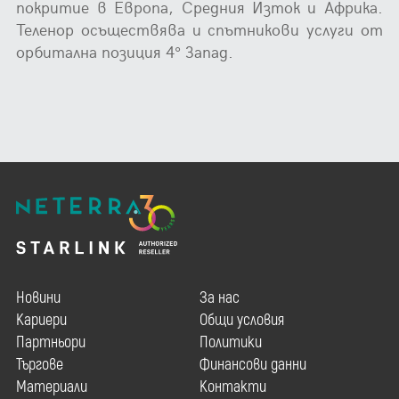
покритие в Европа, Средния Изток и Африка.
Теленор осъществява и спътникови услуги от
орбитална позиция 4° Запад.
Новини
За нас
Кариери
Общи условия
Партньори
Политики
Търгове
Финансови данни
Материали
Контакти