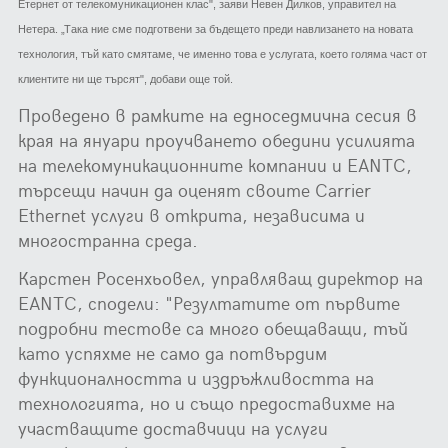
Етернет от телекомуникационен клас", заяви Невен Дилков, управител на
Нетера. „Така ние сме подготвени за бъдещето преди навлизането на новата
технология, тъй като смятаме, че именно това е услугата, което голяма част от
клиентите ни ще търсят", добави още той.
Проведено в рамките на едноседмична сесия в
края на януари проучването обедини усилията
на телекомуникационните компании и EANTC,
търсещи начин да оценят своите Carrier
Ethernet услуги в открита, независима и
многостранна среда.
Карстен Росенхьовел, управляващ директор на
EANTC, сподели: "Резултатите от първите
подробни тестове са много обещаващи, тъй
като успяхме не само да потвърдим
функционалността и издръжливостта на
технологията, но и също предоставихме на
участващите доставчици на услуги