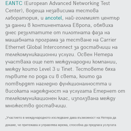
EANTC
(European Advanced Networking Test
Center), водеща независима тестова
лаборатория, и
ancotel
, най-големият център
за данни в континентална Европа, обявиха
днес резултатите от пилотната фаза на
мащабната програма за тестване на Carrier
Ethernet Global Interconnect за доставчици на
телекомуникационни услуги. Освен Нетера
участваха още пет международни компании,
между които Level 3 и Tinet. Тестовете бяха
първите по рода си в света, които да
потвърдят нагледно функционалността и
високата надеждност на услугата Етернет от
телекомуникационен клас, използвана между
множество доставчици.
„Участието в международното изследване дава възможност на Нетера да
докаже, че притежава и управлява мрежа, способна да предлага услугата