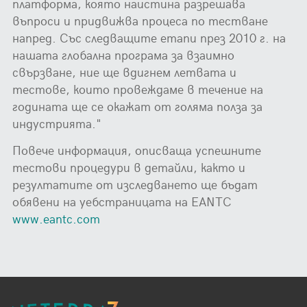
платформа, която наистина разрешава
въпроси и придвижва процеса по тестване
напред. Със следващите етапи през 2010 г. на
нашата глобална програма за взаимно
свързване, ние ще вдигнем летвата и
тестове, които провеждаме в течение на
годината ще се окажат от голяма полза за
индустрията."
Повече информация, описваща успешните
тестови процедури в детайли, както и
резултатите от изследването ще бъдат
обявени на уебстраницата на EANTC
www.eantc.com