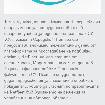
Телекомуникационната компания Нетера сключи
споразумение за сътрудничество с най-
старото учебно заведение в страната – СУ
„Св. Климент Охридски“. Нетера ще
предостави анонимни телематични данни от
платформата за проследяване на подвижни
обекти, NetFleet, на магистрите от
специалност „Моделиране на големи данни в
бизнеса и финансите“ към Стопанския
факултет на СУ. Целта е студентите да
дадат предложения за аналитични справки и
показатели, които да улеснят потребителите
на Netfleet във взимането на решения за
управление на автопарковете си.