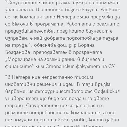
“Студентите имат реална нужда да приложат
знанията си в истински бизнес казуси. Радваме
се, че компания като Нетера също предложи да
се включи в програмата. Работата с реалните
предизвикателства, пред които бизнесът е
изправен, е най-добрата подготовка за пазара
на труда.“, обяснява доц. д-р Боряна
Богданова, преподавател в програмата
„Моделиране на големи данни в бизнеса и
финансите“ към Стопанския факултет на СУ.
“В Нетера ние непрестанно търсим
иновативни решения и идеи. В тази връзка
вярваме, че сътрудничеството със Софийския
университет ще бъде от полза и за двете
страни. Студентите ще се запознаят с
реалните потребности на компаниите, а ние
ще получим идеи от свежи умове, които дават
един различен поглед.“, допълва Мартин