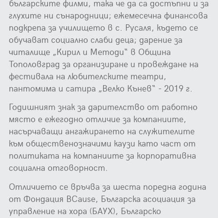
българските филми, така че да са достъпни и за
глухите ни сънародници; ежемесечна финансова
подкрепа за училището в с. Русаля, където се
обучават социално слаби деца; дарение за
читалище „Кирил и Методи“ в Община
Тополовград за организиране и провеждане на
фестивала на любителските театри,
пантомима и сатира „Велко Кънев“ - 2019 г.
Годишният знак за дарителство от работно
място е ежегодно отличие за компаниите,
насърчаващи ангажирането на служителите
към общественозначими каузи като част от
политиката на компаниите за корпоративна
социална отговорност.
Отличието се връчва за шеста поредна година
от Фондация BCause, Българска асоциация за
управление на хора (БАУХ), Българско