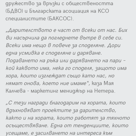
дружество за връзки с обществеността
(БДВО) и Българската асоциация на КСО
специалистите (БАКСОС).
„Дарителството е част от всеки от нас. Бих
ви насърчила да погледнете вътре в себе си.
Всеки има нещо в повече за споделяне. Дори
една усмивка е споделяне и даряване.
Подаването на ръка или даряването на пари –
кой каквото има, нека го споделя, защото има
хора, които изглеждат също като нас, но
нямат онова, което ние имаме“,
каза Мая
Калчева - маркетинг мениджър на Нетера.
„С тези награди благодарим на хората, които
вдъхновяват проектите за дарителство,
както и на хората, които работят за тяхното
осъществяване. Една от тенденциите, които
усещаме, е засилването на интереса към