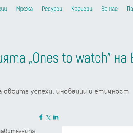
рии
Мрежа
Ресурси
Кариери
За нас
П
ията „Ones to watch” н
а своите успехи, иновации и етичност
тавителни за