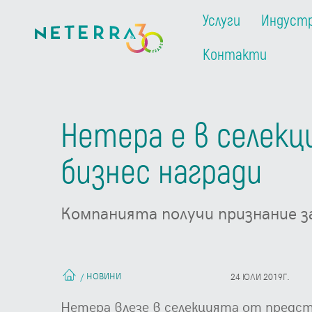
Услуги
Индуст
Контакти
Нетера e в селекц
бизнес награди
Компанията получи признание з
НОВИНИ
/
24 ЮЛИ 2019Г.
Нетера влезе в селекцията от предс