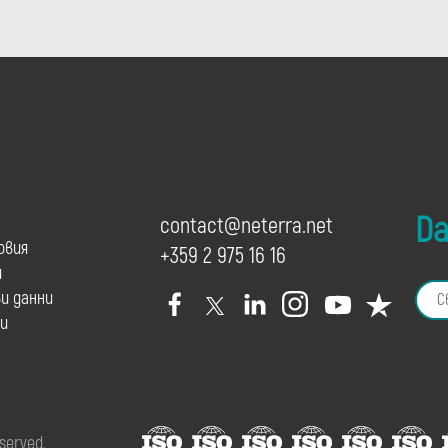
Dai
contact@neterra.net
овия
+359 2 975 16 16
и
и данни
и
eserved.