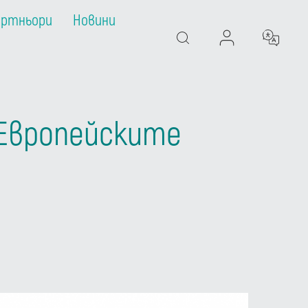
артньори
Новини
Search
а Европейските