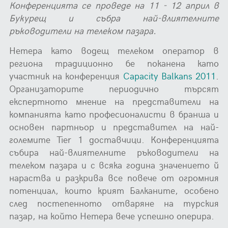
Конференцията се проведе на 11 - 12 април в
Букурещ и събра най-влиятелните
ръководители на телеком пазара.
Нетера като водещ телеком оператор в
региона традиционно бе поканена като
участник на конференция
Capacity Balkans 2011
.
Организаторите периодично търсят
експертното мнение на представители на
компанията като професионалисти в бранша и
основен партньор и представител на най-
големите Tier 1 доставчици. Конференцията
събира най-влиятелните ръководители на
телеком пазара и с всяка година значението й
нараства и разкрива все повече от огромния
потенциал, които крият Балканите, особено
след постепенното отваряне на турския
пазар, на който Нетера вече успешно оперира.