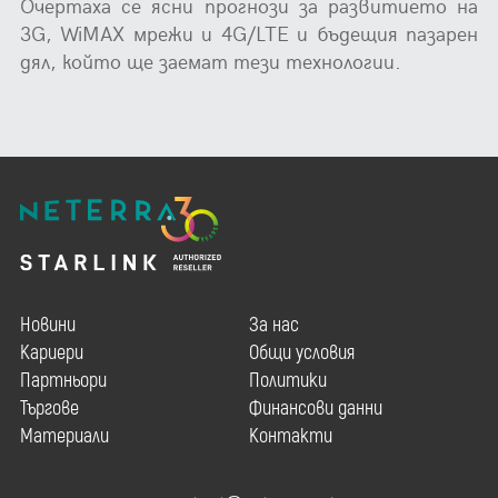
Очертаха се ясни прогнози за развитието на
3G, WiMAX мрежи и 4G/LTE и бъдещия пазарен
дял, който ще заемат тези технологии.
Новини
За нас
Кариери
Общи условия
Партньори
Политики
Търгове
Финансови данни
Материали
Контакти