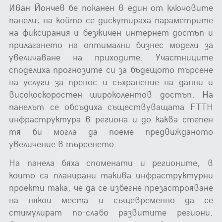
Иван Йончев бе поканен в един от ключовите
панели, на който се дискутираха параметрите
на фиксирания и безжичен интернет достъп и
прилагането на оптимални бизнес модели за
увеличаване на приходите. Участниците
споделиха прогнозите си за бъдещото търсене
на услуги за пренос и съхранение на данни и
високоскоростен широколентов достъп. На
панелът се обсъдиха съществуващата FTTH
инфраструктура в региона и до каква степен
тя би могла да поеме предвижданото
увеличение в търсенето.
На панела бяха споменати и регионите, в
които са планирани такива инфраструктурни
проекти така, че да се избегне презастрояване
на някои места и същевременно да се
стимулират по-слабо развитите региони.