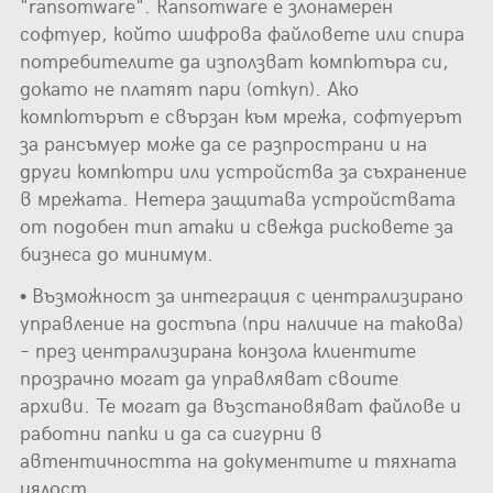
"ransomware". Ransomware е злонамерен
софтуер, който шифрова файловете или спира
потребителите да използват компютъра си,
докато не платят пари (откуп). Ако
компютърът е свързан към мрежа, софтуерът
за рансъмуер може да се разпространи и на
други компютри или устройства за съхранение
в мрежата. Нетера защитава устройствата
от подобен тип атаки и свежда рисковете за
бизнеса до минимум.
• Възможност за интеграция с централизирано
управление на достъпа (при наличие на такова)
– през централизирана конзола клиентите
прозрачно могат да управляват своите
архиви. Те могат да възстановяват файлове и
работни папки и да са сигурни в
автентичността на документите и тяхната
цялост.