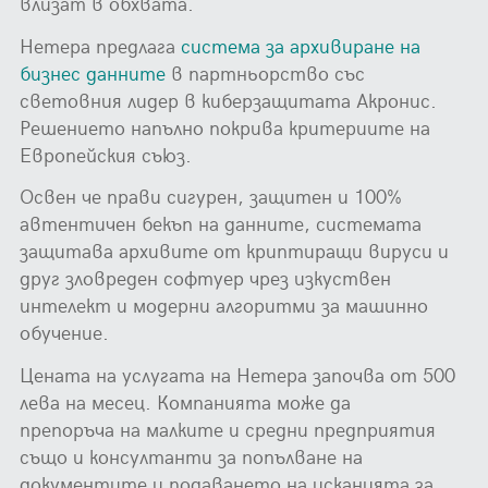
влизат в обхвата.
Нетера предлага
система за архивиране на
бизнес данните
в партньорство със
световния лидер в киберзащитата Акронис.
Решението напълно покрива критериите на
Европейския съюз.
Освен че прави сигурен, защитен и 100%
автентичен бекъп на данните, системата
защитава архивите от криптиращи вируси и
друг зловреден софтуер чрез изкуствен
интелект и модерни алгоритми за машинно
обучение.
Цената на услугата на Нетера започва от 500
лева на месец. Компанията може да
препоръча на малките и средни предприятия
също и консултанти за попълване на
документите и подаването на исканията за