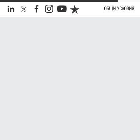
contact@neterra.net
ОБЩИ УСЛОВИЯ
+359 2 975 16 16
Daily.
Copyright © 2026 Neterra. All rights reserved.
Website by Kipo