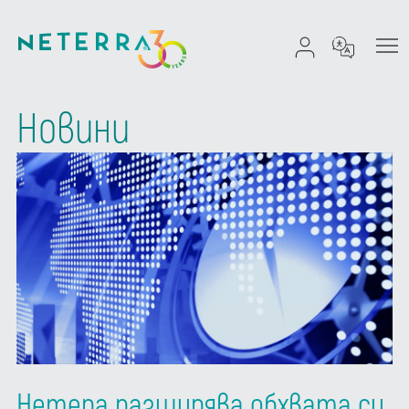
Новини
Нетера разширява обхвата си