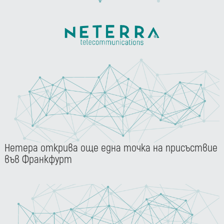
Нетера открива още една точка на присъствие
във Франкфурт