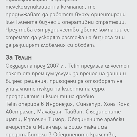
телекомуникационна компания, те
продължават да работят върху ориентирани
към клиента бизнес и оперативни стратегии.
Чрез това сътрудничество двете компании се
стремят да ускорят растежа на бизнеса си и
да разширят глобалния си обхват.
За Телин
Създадена през 2007 г., Telin предлага цялостен
пакет от премиум услуги за пренос на данни и
бизнес решения, пригодени да отговорят на
уникалните нужди на клиенти на едро,
предприятия и клиенти на дребно.
Telin оперира в Индонезия, Сингапур, Хонг Конг,
Австралия, Малайзия, Тайван, Съединените
щати, Източен Тимор, Обединените арабски
емирства и Мианмар, а също така има
представители в Обединеното кралство,