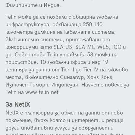
Филипините и Индия.
Telin може да се похвали с обширна глобална
инфраструктура, обхващаща 250 140
километра дължина на кабелната система,
включително системи, притежавани от
консорциуми като SEA-US, SEA-ME-WE5, IGG и
др. Освен това Telin управлява 58 точки на
присъствие, 10 глобални офиса и над 19
центъра за данни от Tier II до Tier IV на ключови
места, включително Сингапур, Хонг Конг,
Източен Тимор и Индонезия. Научете повече за
Telin на www.telin.net.
За NetIX
NetIX е платформа за обмен на данни от ново
поколение, върху която и интернет, и редица
други иновативни услуги за свързаност и
директен обмен на данни се случват по-бързо,