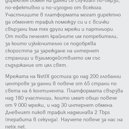
по-ефективно и по-изгодно от всякога.
Участниците в платформата могат директно
да обменят трафик помежду си и с всички
свързани към тях други мрежи и партньори.
От това печелят крайните им потребители,
за които изключително се подобрява
скоростта за зареждане на интернет
страници и взаимодействието им със
съдържание от цял свят.
Мрежата на NetIX достига до над 200 глобални
центрове за данни в повече от 65 страни по
света на 6 континента. Платформата свързва
над 180 участници, които имат общо повече
от 9 000 мрежи, и над 30 интернет обмена.
Дневният пиков трафик надминава 2 Tbps
(терабита в секунда). Научете повече за нас на
netix.net.