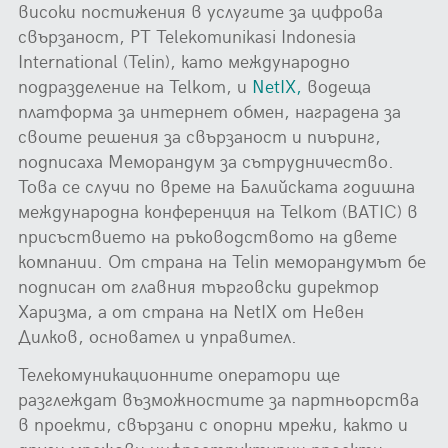
високи постижения в услугите за цифрова
свързаност, PT Telekomunikasi Indonesia
International (Telin), като международно
подразделение на Telkom, и
NetIX,
водеща
платформа за интернет обмен, наградена за
своите решения за свързаност и пиъринг,
подписаха Меморандум за сътрудничество.
Това се случи по време на Балийската годишна
международна конференция на Telkom (BATIC) в
присъствието на ръководството на двете
компании. От страна на Telin меморандумът бе
подписан от главния търговски директор
Харизма, а от страна на NetIX от Невен
Дилков, основател и управител.
Телекомуникационните оператори ще
разглеждат възможностите за партньорства
в проекти, свързани с опорни мрежи, както и