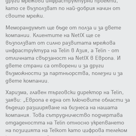
други мрежови инфраструктурни проекти,
като се възползват по най-добрия начин от
своите мрежи.
Меморандумът ще бъде от полза и за двете
компании. Клиентите на NetIX ще се
възползват от силно развитата мрежова
инфраструктура на Telin в Азия, а Telin - от
отличната свързаност на NetIX в Европа. И
двете страни са отворени и за други
възможности за партньорствa, полезни и за
двете компании.
Харизма, главен търговски директор на Telin,
заяви: „Европа е една от ключовите области за
бъдещо разширяване на бизнеса на нашата
компания. Това сътрудничество подчертава
отдадеността на Telin относно укрепването
на позицията на Telkom като цифрова телеком