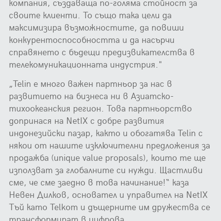
компания, създаваща по-голяма стойност за
своите клиенти. То също така цели да
максимизира възможностите, да повиши
конкурентоспособността и да насърчи
справянето с бъдещи предизвикателства в
телекомуникационната индустрия."
„Telin е много важен партньор за нас в
развитието на бизнеса ни в Азиатско-
тихоокеанския регион. Това партньорство
допринася на NetIX с добре развития
индонезийски пазар, както и обогатява Telin с
някои от нашите изключителни предложения за
продажба (unique value proposals), които те ще
използват за глобалните си нужди. Щастливи
сме, че сме заедно в това начинание!“ каза
Невен Дилков, основател и управител на NetIX
Тъй като Telkom и дъщерните им дружества се
трансформират в цифрова