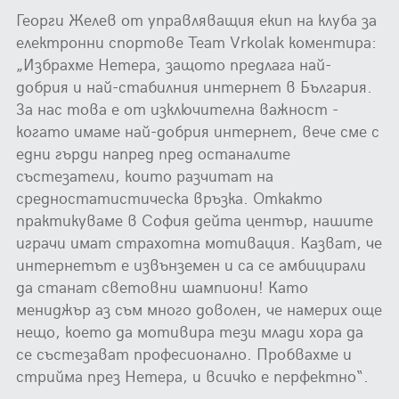
Георги Желев от управляващия екип на клуба за
електронни спортове Team Vrkolak коментира:
„Избрахме Нетера, защото предлага най-
добрия и най-стабилния интернет в България.
За нас това е от изключителна важност -
когато имаме най-добрия интернет, вече сме с
едни гърди напред пред останалите
състезатели, които разчитат на
средностатистическа връзка. Откакто
практикуваме в София дейта център, нашите
играчи имат страхотна мотивация. Казват, че
интернетът е извънземен и са се амбицирали
да станат световни шампиони! Като
мениджър аз съм много доволен, че намерих още
нещо, което да мотивира тези млади хора да
се състезават професионално. Пробвахме и
стрийма през Нетера, и всичко е перфектно“.