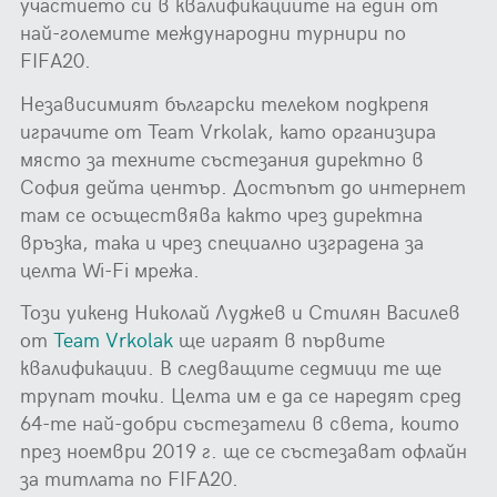
участието си в квалификациите на един от
най-големите международни турнири по
FIFA20.
Независимият български телеком подкрепя
играчите от Team Vrkolak, като организира
място за техните състезания директно в
София дейта център. Достъпът до интернет
там се осъществява както чрез директна
връзка, така и чрез специално изградена за
целта Wi-Fi мрежа.
Този уикенд Николай Луджев и Стилян Василев
от
Team Vrkolak
ще играят в първите
квалификации. В следващите седмици те ще
трупат точки. Целта им е да се наредят сред
64-те най-добри състезатели в света, които
през ноември 2019 г. ще се състезават офлайн
за титлата по FIFA20.