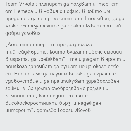
Team Vrkolak планират да ползват интернет
от Нетера и в новия си офис, в който им
предстои да се преместят от 1 ноември, за да
може състезателите да практикуват при най-
добри условия.
„Лошият интернет предразполага
тийнейджърите, които влагат повече емоции
в играта, да „рейжват“ - те изпадат в ярост и
понякога започват да рушат неща около себе
си. Ние искаме да научим всички да играят с
удоволствие и да практикуват здравословен
гейминг. За целта съобразяваме различни
компоненти, като един от тях е
високоскоростният, бърз, и надежден
интерент“, допълва Георги Желев.