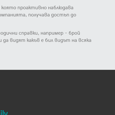
 с която проактивно наблюдава
омпанията, получава достъп до
иодични справки, например – брой
да видят какъв е бил видът на всяка
ly.