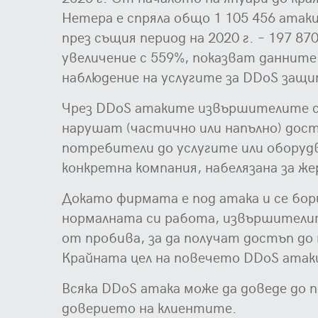
Нетера е спряла общо 1 105 456 атаки
през същия период на 2020 г. – 197 870
увеличение с 559%, показват даннит
наблюдение на услугите за DDoS защ
Чрез DDoS атаките извършителите 
нарушат (частично или напълно) дост
потребители до услугите или оборуд
конкретна компания, набелязана за ж
Докато фирмата е под атака и се бор
нормалната си работа, извършители
от пробива, за да получат достъп до
Крайната цел на повечето DDoS атак
Всяка DDoS атака може да доведе до п
доверието на клиентите.