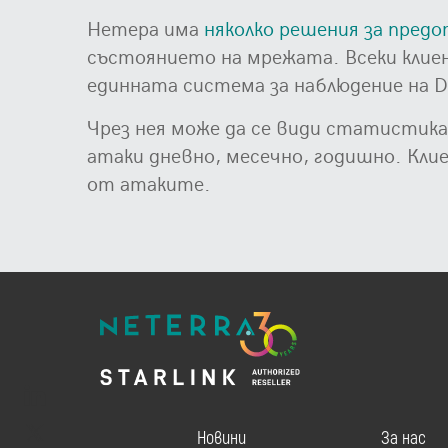
Нетера има
няколко решения за пред
състоянието на мрежата. Всеки клие
единната система за наблюдение на D
Чрез нея може да се види статистика 
атаки дневно, месечно, годишно. Кли
от атаките.
Новини
За нас