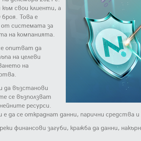
 към свои клиенти, а
 броя. Това е
е от системата за
ита на компанията.
се опитват да
ъпа на целеви
ването на
ертва.
и да възстанови
те се възползват
 нейните ресурси.
и е да се откраднат данни, парични средства 
реки финансови загуби, кражба да данни, накър