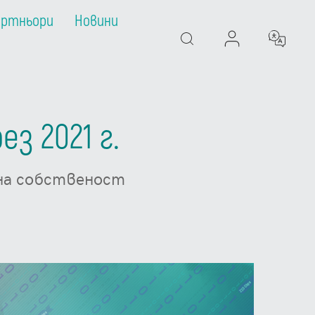
артньори
Новини
Search
з 2021 г.
лна собственост