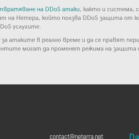
отвратяване на DDoS атаки
, както и система,
нт на Нетера, който ползва DDoS защита от к
DoS услугите.
за атаките в реално време и да се правят пер
ентите могат да променят режима на защита и 
Dai
contact@neterra.net