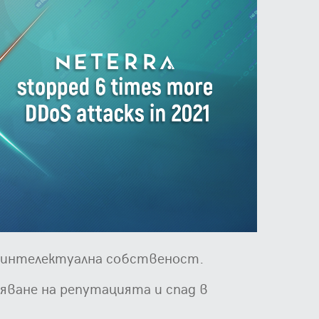
и интелектуална собственост.
няване на репутацията и спад в