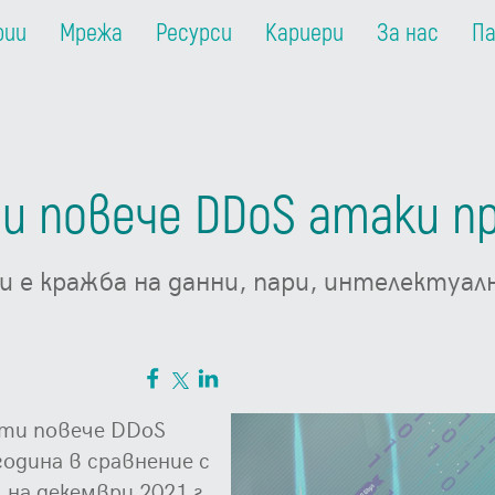
рии
Мрежа
Ресурси
Кариери
За нас
П
 повече DDoS атаки пре
и е кражба на данни, пари, интелектуа
ъти повече DDoS
одина в сравнение с
 на декември 2021 г.