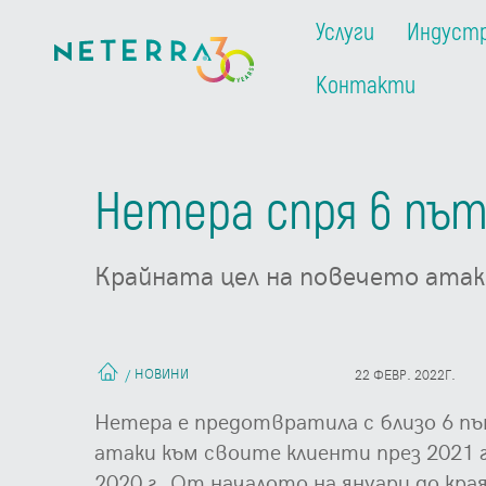
Услуги
Индуст
Контакти
Нетера спря 6 пъти
Крайната цел на повечето атак
НОВИНИ
/
22 ФЕВР. 2022Г.
Нетера е предотвратила с близо 6 п
атаки към своите клиенти през 2021 г
2020 г. От началото на януари до края