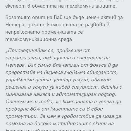
експерт в областта на телекомуникациите.
Богатият опит на Вай ще бъде ценен актив за
Нетера, докато компанията се развива в
непрекъснато променящата се
телекомуникационна среда.
„Присъединявам се, привлечен от
стратегията, амбицията и енергията на
Нетера. Бях силно впечатлен от фокуса й да
предоставя на бизнеса глобална свързаност,
управляеми дейта център услуги, облачни
решения и услуги за кибер сигурност, всички с
минимална намеса и автоматизиран подход.
Спечели ме и това, че компанията е успяла да
превърне 80% от клиентите си в свои
промоутъри. За мен е удоволствие да мога да
помогна на високо мотивираните екипи на
Нетера да увеличат приходите, да