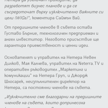
разработят бизнес планове и да се
съсредоточат върху изключително важните си
цели (WIGs)“,
коментира Саймън Вай.
От предишните членове в съвета остава
Густаво Бърние, технологичен предприемач и
ангел инвеститор. Неговото присъствие ще
гарантира приемственост и ценни идеи.
Основателят и управител на Нетера Невен
Дилков, Мая Калчева, управител на Neterra.TV и
оперативен ръководител „Маркетинг и
комуникации“ на Нетера Груп, и Джордж
Шлосарек, неизпълнителен директор на
Нетера, са постоянни членове на съвета.
„Изключително сме благодарни на предишните
членове на съвета, които допринесоха