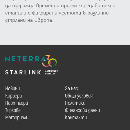
да изгражда временни приемо-предавателни
станции с фиксирани честоти в различни
стрлани на Европа.
Новини
За нас
Кариери
Общи условия
Партньори
Политики
Търгове
Финансови данни
Материали
Контакти