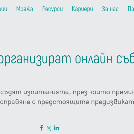
рии
Мрежа
Ресурси
Кариери
За нас
П
организират онлайн съ
съдят изпитанията, през които премин
 справяне с предстоящите предизвика