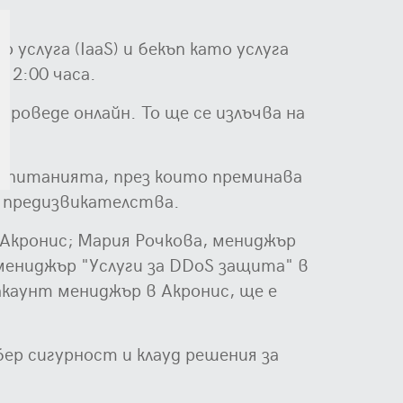
услуга (IaaS) и бекъп като услуга
12:00 часа.
проведе онлайн. То ще се излъчва на
изпитанията, през които преминава
е предизвикателства.
Акронис; Мария Рочкова, мениджър
мениджър "Услуги за DDoS защита" в
акаунт мениджър в Акронис, ще е
ер сигурност и клауд решения за