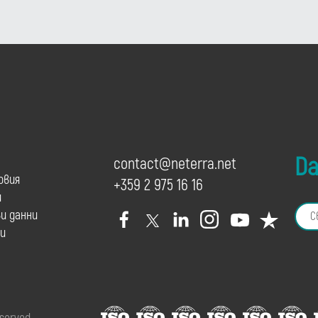
Dai
contact@neterra.net
овия
+359 2 975 16 16
и
и данни
и