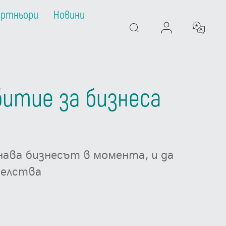
артньори
Новини
Search
битие за бизнеса
ава бизнесът в момента, и да
телства