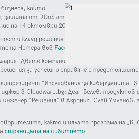
 бизнеса, които
, защита от DDoS атаки, инфраструктура като 
с на 14 октомври 2020 г. - сряда, от 11:00 до 
ост и клауд решения за Вашия бизнес“ и ще се 
ите на Нетера във
Facebook
и
YouTube
.
ългария. Двете компании планират да обсъдят 
 решения за успешно справяне с предстоящит
ицепрезидент "Изследвания за киберзащита" в 
ниджър в Cloudware.bg; Деан Белев, продуктов 
инженер "Решения" в Акронис. Слав Умленов, 
говорителите, както и цялата програма на „Киб
на
страницата на събитието
.