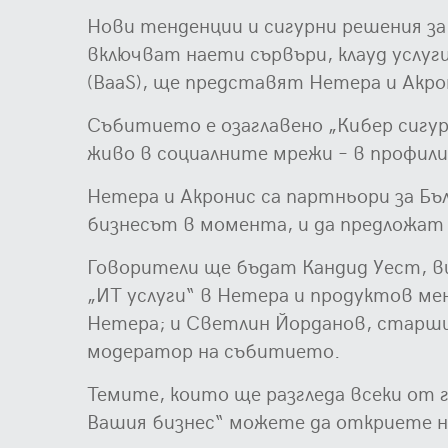
Нови тенденции и сигурни решения за
включват наети сървъри, клауд услуги
(BaaS), ще представят Нетера и Акрони
Събитието е озаглавено „Кибер сигурн
живо в социалните мрежи – в профил
Нетера и Акронис са партньори за Б
бизнесът в момента, и да предложат
Говорители ще бъдат Кандид Уест, в
„ИТ услуги“ в Нетера и продуктов ме
Нетера; и Светлин Йорданов, старши 
модератор на събитието.
Темите, които ще разгледа всеки от 
Вашия бизнес“ можете да откриете 