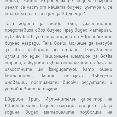
етика, които Европейските бизнес награди
ценят са част от нашата бизнес култура и се
стараем да ги запазим за в бъдеще."
Тази година за първи път, участниците
представиха своя бизнес чрез видео материал,
публикуван в уеб страницата на Европейските
бизнес награди. Така всеки можеше да гласува
за своя фаворит по страни. Гласуването
излъчи по един Национален шампион за всяка
страна, а журито избра останалите на база на
цялостните им кандидатури като оцени
компаниите, които показаха въведени
иновации, постигнати високи резултати и
устойчивост на пазара.
Ейдриън Трип, Изпълнителен директор на
Европейските бизнес награди, сподели: „Тази
година видео материалите позволиха на