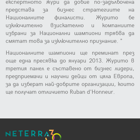
експертното жури да добие по-задълбочена
представа за бизнес стратегиите на
Националните финалисти. Журито бе
изключително взискателно и компаниите
избрани за Национални шампиони трябва да
смятат това за изключително признание. "
Националните шампиони ще преминат през
още една пресявка до януари 2013. Журито в
третия панел е съставено от бизнес лидери,
предприемачи и научни дейци от цяла Европа,
за да изберат най-добрите организации, които
ще получат отличието Ruban d'Honneur.