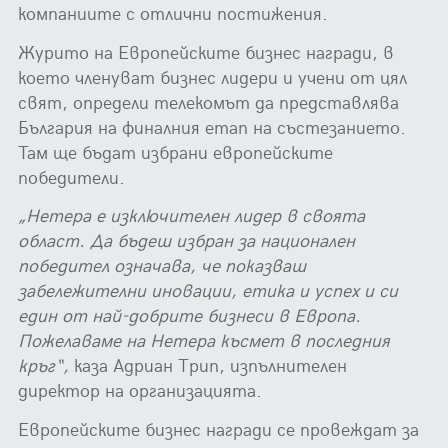
компаниите с отлични постижения.
Журито на Европейските бизнес награди, в
което членуват бизнес лидери и учени от цял
свят, определи телекомът да представлява
България на финалния етап на състезанието.
Там ще бъдат избрани европейските
победители.
„Нетера е изключителен лидер в своята
област. Да бъдеш избран за национален
победител означава, че показваш
забележителни иновации, етика и успех и си
един от най-добрите бизнеси в Европа.
Пожелаваме на Нетера късмет в последния
кръг“,
каза Адриан Трип, изпълнителен
директор на организацията.
Европейските бизнес награди се провеждат за