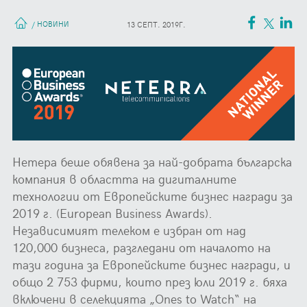
НОВИНИ
/
13 СЕПТ. 2019Г.
Нетера беше обявена за най-добрата българска
компания в областта на дигиталните
технологии от Европейските бизнес награди за
2019 г. (European Business Awards).
Независимият телеком е избран от над
120,000 бизнеса, разгледани от началото на
тази година за Европейските бизнес награди, и
общо 2 753 фирми, които през юли 2019 г. бяха
включени в селекцията „Ones to Watch“ на