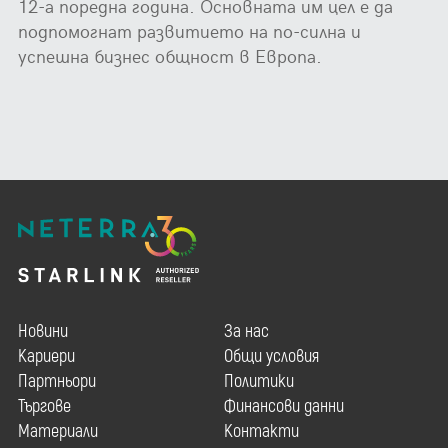
12-а поредна година. Основната им цел е да
подпомогнат развитието на по-силна и
успешна бизнес общност в Европа.
Новини
За нас
Кариери
Общи условия
Партньори
Политики
Търгове
Финансови данни
Материали
Контакти