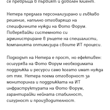
се превръща в първият ѝ доволен клиент.
Нетера предлага
персонализирано
и гъвкаво
решение,
напълно отговарящо
на
специфичните
нужди
на Фото Форум
.
Поверявайки системното си
администриране
в ръцете на специалисти,
компанията оптимизира своите ИТ процеси.
Подходът на
Нетера е прост
, но ефективен:
осигур
ява
на
Фото Форум
необходимата
поддръжка и ресурси
само
когато имат нужда
от тях.
Нетера
пое
ма
отговорност за
мониторинга и поддръжката
на ИТ
инфраструктурата на
Фото Форум
,
гарантирайки нейната стабилност,
сигурност и производителност.