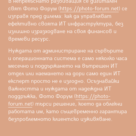
В непрекъснато развиващия се дигитален
свят Фото Форум (
https://photo-forum.net
) се
изправя пред дилема: как да управляват
ефективно своята ИТ инфраструктура, без
излишно изразходване на своя финансов и
времеви ресурс.
Нуждата от администриране на сървърите
и операционната система е само няколко часа
месечно и поддържането на вътрешен ИТ
отдел или наемането на дори само един ИТ
експерт просто не е изгодно. Осъзнавайки
важността и нуждата от надеждна ИТ
поддръжка, Фото Форум (
https://photo-
forum.net
) търси решение, което да облекчи
работата им, като същевременно гарантира
безпроблемното клиентско изживяване.