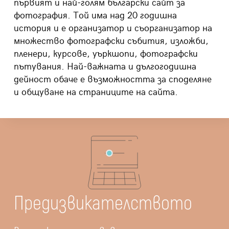
първият и най-голям
български
сайт
за
фотография
. Т
ой има над 20 годишна
история и е организатор и съорганизатор на
множество фотографски събития, изложби,
пленери, курсове,
уъркшопи
, фотографски
пътувания. Най-важната и дългогодишна
дейност обаче е възможността за споделяне
и общуване на страниците на сайта.
Предизвикателството