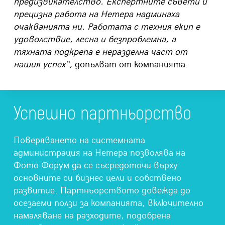
предизвикателство. Експертните съвети и
прецизна работа на Нетера надминаха
очакванията ни. Работата с техния екип е
удоволствие, лесна и безпроблемна, а
тяхната подкрепа е неразделна част от
нашия успех“,
допълват от компанията.
Успешно партньорство
Поверяването на системната
администрация на Нетера позволява на
Фото Форум да се съсредоточи върху
основните си бизнес цели и собствено
развитие. Партньорството довежда до
осезаеми ползи за компанията, включително
намаляване на разходите, подобрена