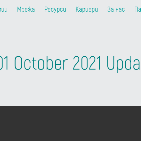
рии
Мрежа
Ресурси
Кариери
За нас
П
01 October 2021 Upda