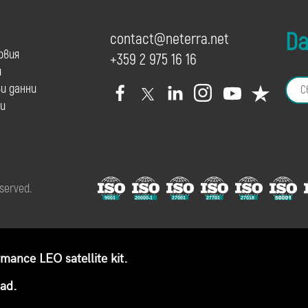
Dai
contact@neterra.net
овия
+359 2 975 16 16
и
и данни
и
eserved.
ance LEO satellite kit.
ead.