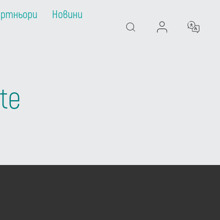
артньори
Новини
Search
te