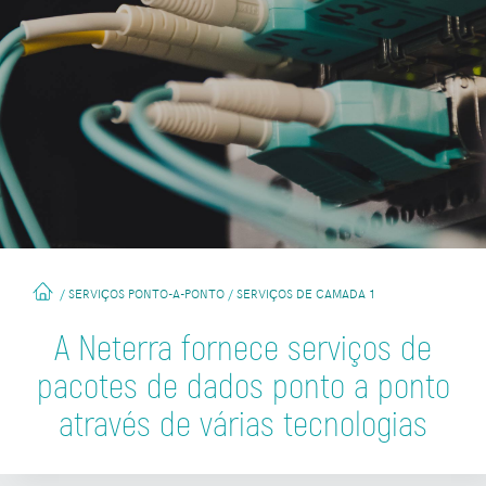
SERVIÇOS PONTO-A-PONTO
SERVIÇOS DE CAMADA 1
/
/
A Neterra fornece serviços de
pacotes de dados ponto a ponto
através de várias tecnologias